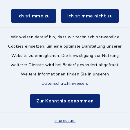
Schulzweckverband
Ich stimme zu
Ich stimme nicht zu
Wir weisen darauf hin, dass wir technisch notwendige
Kontakt ins Rathaus
Cookies einsetzen, um eine optimale Darstellung unserer
Website zu ermöglichen. Die Einwilligung zur Nutzung
Barrierefreiheit
weiterer Dienste wird bei Bedarf gesondert abgefragt.
Weitere Informationen finden Sie in unseren
Datenschutz
Datenschutzhinweisen
.
Impressum
Zur Kenntnis genommen
Hinweisgeberschutz
Impressum
Sitemap