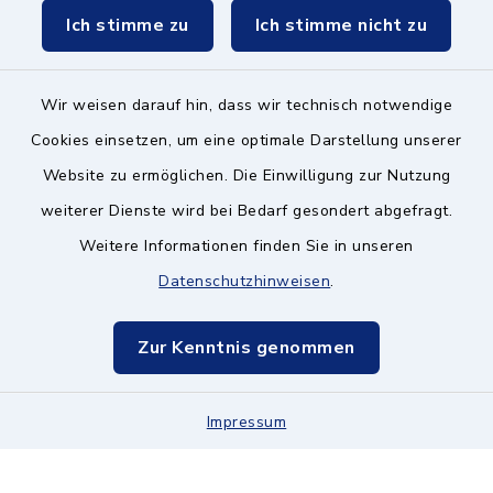
Ich stimme zu
Ich stimme nicht zu
Wir weisen darauf hin, dass wir technisch notwendige
Kontakt ins Rathaus
Cookies einsetzen, um eine optimale Darstellung unserer
Website zu ermöglichen. Die Einwilligung zur Nutzung
Barrierefreiheit
weiterer Dienste wird bei Bedarf gesondert abgefragt.
Weitere Informationen finden Sie in unseren
Datenschutz
Datenschutzhinweisen
.
Impressum
Zur Kenntnis genommen
Hinweisgeberschutz
Impressum
Sitemap
Cookie-Einstellungen