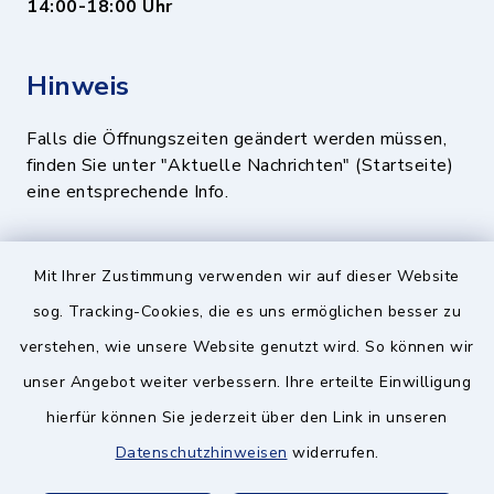
14:00-18:00 Uhr
Hinweis
Falls die Öffnungszeiten geändert werden müssen,
finden Sie unter "Aktuelle Nachrichten" (Startseite)
eine entsprechende Info.
Quicklinks
Mit Ihrer Zustimmung verwenden wir auf dieser Website
sog. Tracking-Cookies, die es uns ermöglichen besser zu
BayernPortal
verstehen, wie unsere Website genutzt wird. So können wir
Landratsamt München
unser Angebot weiter verbessern. Ihre erteilte Einwilligung
hierfür können Sie jederzeit über den Link in unseren
Zweckverband München Südost
Datenschutzhinweisen
widerrufen.
Schulzweckverband