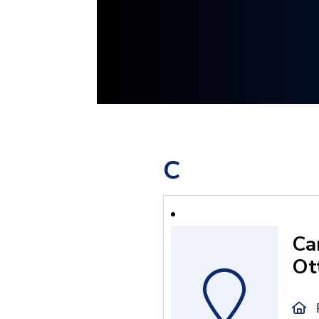
C
Ca
Ot