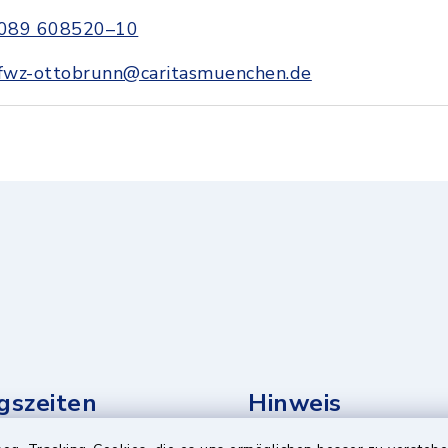
089 608520–10
fwz-ottobrunn@caritasmuenchen.de
gszeiten
Hinweis