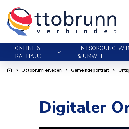
ONLINE &
ENTSORGUNG, WIR
RATHAUS
& UMWELT
Ottobrunn erleben
Gemeindeportrait
Orts
Digitaler O