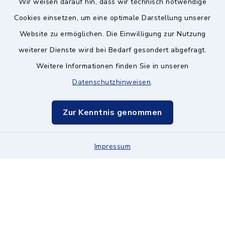
Wir weisen darauf hin, dass wir technisch notwendige
Kontakt ins Rathaus
Cookies einsetzen, um eine optimale Darstellung unserer
Website zu ermöglichen. Die Einwilligung zur Nutzung
Barrierefreiheit
weiterer Dienste wird bei Bedarf gesondert abgefragt.
Weitere Informationen finden Sie in unseren
Datenschutz
Datenschutzhinweisen
.
Impressum
Zur Kenntnis genommen
Hinweisgeberschutz
Impressum
Sitemap
Cookie-Einstellungen