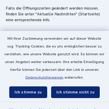
Falls die Öffnungszeiten geändert werden müssen,
finden Sie unter "Aktuelle Nachrichten" (Startseite)
eine entsprechende Info.
Quicklinks
Mit Ihrer Zustimmung verwenden wir auf dieser Website
sog. Tracking-Cookies, die es uns ermöglichen besser zu
BayernPortal
verstehen, wie unsere Website genutzt wird. So können wir
Landratsamt München
unser Angebot weiter verbessern. Ihre erteilte Einwilligung
hierfür können Sie jederzeit über den Link in unseren
Zweckverband München Südost
Datenschutzhinweisen
widerrufen.
Schulzweckverband
Ich stimme zu
Ich stimme nicht zu