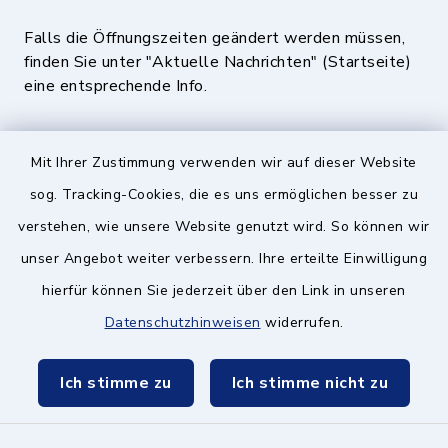
Falls die Öffnungszeiten geändert werden müssen,
finden Sie unter "Aktuelle Nachrichten" (Startseite)
eine entsprechende Info.
Quicklinks
Mit Ihrer Zustimmung verwenden wir auf dieser Website
sog. Tracking-Cookies, die es uns ermöglichen besser zu
BayernPortal
verstehen, wie unsere Website genutzt wird. So können wir
Landratsamt München
unser Angebot weiter verbessern. Ihre erteilte Einwilligung
hierfür können Sie jederzeit über den Link in unseren
Zweckverband München Südost
Datenschutzhinweisen
widerrufen.
Schulzweckverband
Ich stimme zu
Ich stimme nicht zu