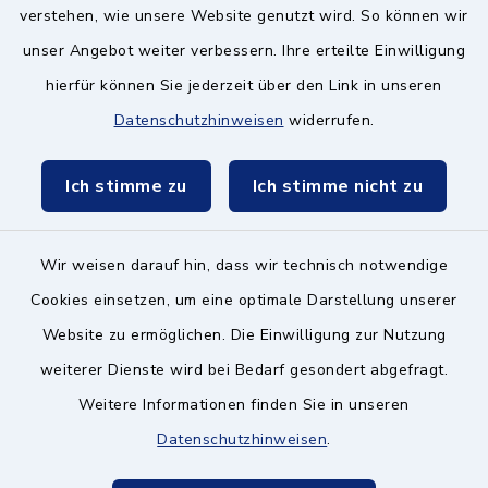
verstehen, wie unsere Website genutzt wird. So können wir
unser Angebot weiter verbessern. Ihre erteilte Einwilligung
hierfür können Sie jederzeit über den Link in unseren
Datenschutzhinweisen
widerrufen.
Kontakt ins Rathaus
Ich stimme zu
Ich stimme nicht zu
Barrierefreiheit
Datenschutz
Wir weisen darauf hin, dass wir technisch notwendige
Cookies einsetzen, um eine optimale Darstellung unserer
Impressum
Website zu ermöglichen. Die Einwilligung zur Nutzung
Hinweisgeberschutz
weiterer Dienste wird bei Bedarf gesondert abgefragt.
Weitere Informationen finden Sie in unseren
Sitemap
Datenschutzhinweisen
.
Cookie-Einstellungen