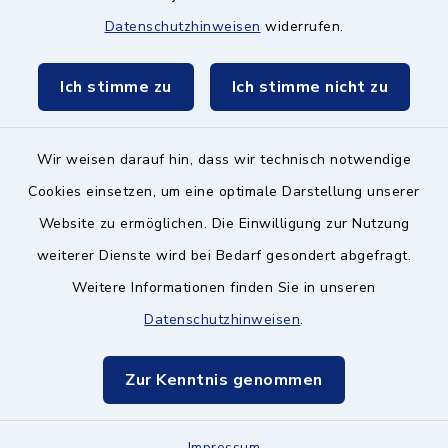
Datenschutzhinweisen
widerrufen.
Schulzweckverband
Ich stimme zu
Ich stimme nicht zu
Wir weisen darauf hin, dass wir technisch notwendige
Kontakt ins Rathaus
Cookies einsetzen, um eine optimale Darstellung unserer
Website zu ermöglichen. Die Einwilligung zur Nutzung
Barrierefreiheit
weiterer Dienste wird bei Bedarf gesondert abgefragt.
Weitere Informationen finden Sie in unseren
Datenschutz
Datenschutzhinweisen
.
Impressum
Zur Kenntnis genommen
Hinweisgeberschutz
Impressum