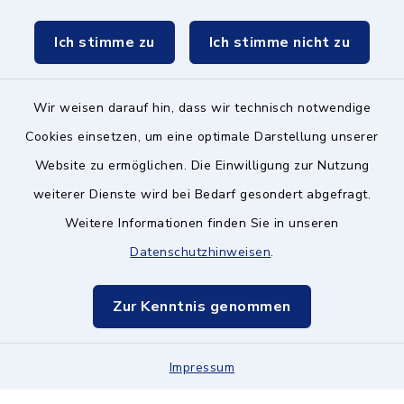
Schulzweckverband
Ich stimme zu
Ich stimme nicht zu
Wir weisen darauf hin, dass wir technisch notwendige
Kontakt ins Rathaus
Cookies einsetzen, um eine optimale Darstellung unserer
Website zu ermöglichen. Die Einwilligung zur Nutzung
Barrierefreiheit
weiterer Dienste wird bei Bedarf gesondert abgefragt.
Weitere Informationen finden Sie in unseren
Datenschutz
Datenschutzhinweisen
.
Impressum
Zur Kenntnis genommen
Hinweisgeberschutz
Sitemap
Impressum