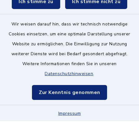
Ich stimme zu
Ich stimme nicht zu
Wir weisen darauf hin, dass wir technisch notwendige
Kontakt ins Rathaus
Cookies einsetzen, um eine optimale Darstellung unserer
Website zu ermöglichen. Die Einwilligung zur Nutzung
Barrierefreiheit
weiterer Dienste wird bei Bedarf gesondert abgefragt.
Datenschutz
Weitere Informationen finden Sie in unseren
Datenschutzhinweisen
.
Impressum
Zur Kenntnis genommen
Hinweisgeberschutz
Sitemap
Impressum
Cookie-Einstellungen