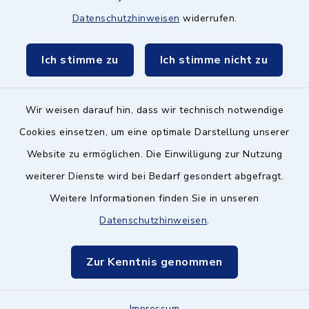
Datenschutzhinweisen
widerrufen.
Schulzweckverband
Ich stimme zu
Ich stimme nicht zu
Wir weisen darauf hin, dass wir technisch notwendige
Kontakt ins Rathaus
Cookies einsetzen, um eine optimale Darstellung unserer
Website zu ermöglichen. Die Einwilligung zur Nutzung
Barrierefreiheit
weiterer Dienste wird bei Bedarf gesondert abgefragt.
Weitere Informationen finden Sie in unseren
Datenschutz
Datenschutzhinweisen
.
Impressum
Zur Kenntnis genommen
Hinweisgeberschutz
Impressum