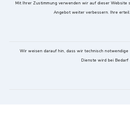
Mit Ihrer Zustimmung verwenden wir auf dieser Website s
Angebot weiter verbessern. Ihre erteil
Gemeinde Ottobrunn
Öffnun
Montag bis 
Rathausplatz 1
85521 Ottobrunn
08:00-12:
089 60808-0
Wir weisen darauf hin, dass wir technisch notwendige 
Donnerstag 
089 60808-103
Dienste wird bei Bedarf
14:00-18:
rathaus@ottobrunn.de
facebook
youtube
instagram