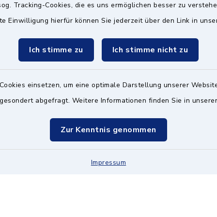
og. Tracking-Cookies, die es uns ermöglichen besser zu versteh
te Einwilligung hierfür können Sie jederzeit über den Link in uns
gszeiten
Hinweis
Freitag:
Falls die Öffnungszeiten 
Ich stimme zu
Ich stimme nicht zu
werden müssen, finden Sie
00 Uhr
"Aktuelle Nachrichten" (St
eine entsprechende Info.
Cookies einsetzen, um eine optimale Darstellung unserer Website
zusätzlich:
 gesondert abgefragt. Weitere Informationen finden Sie in unser
00 Uhr
Zur Kenntnis genommen
Impressum