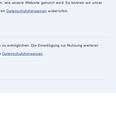
en, wie unsere Website genutzt wird. So können wir unser
eren
Datenschutzhinweisen
widerrufen.
Quicklinks
geändert
BayernPortal
 unter
Landratsamt München
artseite)
 zu ermöglichen. Die Einwilligung zur Nutzung weiterer
Zweckverband München Südost
en
Datenschutzhinweisen
.
Schulzweckverband