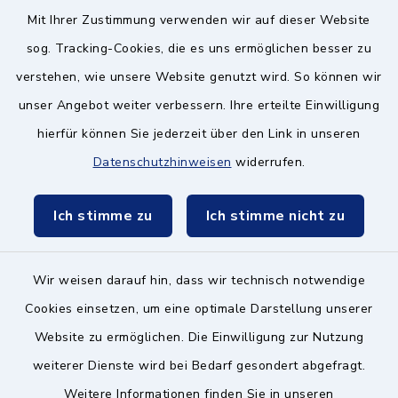
Quicklinks
Mit Ihrer Zustimmung verwenden wir auf dieser Website
sog. Tracking-Cookies, die es uns ermöglichen besser zu
BayernPortal
verstehen, wie unsere Website genutzt wird. So können wir
Landratsamt München
unser Angebot weiter verbessern. Ihre erteilte Einwilligung
hierfür können Sie jederzeit über den Link in unseren
Zweckverband München Südost
Datenschutzhinweisen
widerrufen.
Schulzweckverband
Ich stimme zu
Ich stimme nicht zu
Wir weisen darauf hin, dass wir technisch notwendige
Kontakt ins Rathaus
Cookies einsetzen, um eine optimale Darstellung unserer
Website zu ermöglichen. Die Einwilligung zur Nutzung
Barrierefreiheit
weiterer Dienste wird bei Bedarf gesondert abgefragt.
Weitere Informationen finden Sie in unseren