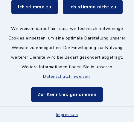
Ich stimme zu
Ich stimme nicht zu
Wir weisen darauf hin, dass wir technisch notwendige
Kontakt ins Rathaus
Cookies einsetzen, um eine optimale Darstellung unserer
Website zu ermöglichen. Die Einwilligung zur Nutzung
Barrierefreiheit
weiterer Dienste wird bei Bedarf gesondert abgefragt.
Weitere Informationen finden Sie in unseren
Datenschutz
Datenschutzhinweisen
.
Impressum
Zur Kenntnis genommen
Hinweisgeberschutz
Impressum
Sitemap
Cookie-Einstellungen