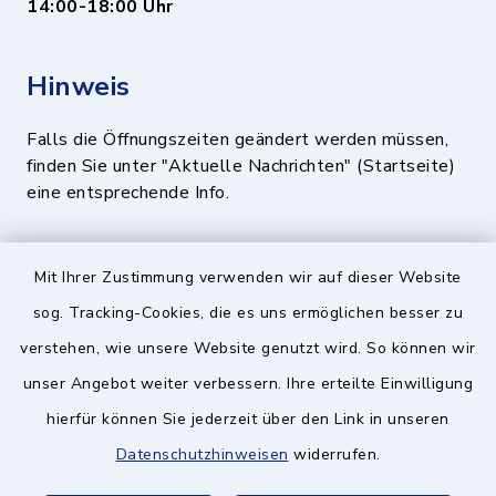
14:00-18:00 Uhr
Hinweis
Falls die Öffnungszeiten geändert werden müssen,
finden Sie unter "Aktuelle Nachrichten" (Startseite)
eine entsprechende Info.
Quicklinks
Mit Ihrer Zustimmung verwenden wir auf dieser Website
sog. Tracking-Cookies, die es uns ermöglichen besser zu
BayernPortal
verstehen, wie unsere Website genutzt wird. So können wir
Landratsamt München
unser Angebot weiter verbessern. Ihre erteilte Einwilligung
hierfür können Sie jederzeit über den Link in unseren
Zweckverband München Südost
Datenschutzhinweisen
widerrufen.
Schulzweckverband