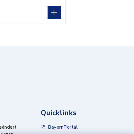
Quicklinks
geändert
BayernPortal