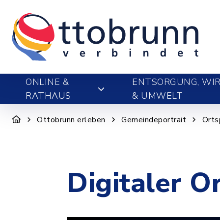
ONLINE &
ENTSORGUNG, WIR
RATHAUS
& UMWELT
Ottobrunn erleben
Gemeindeportrait
Orts
Digitaler O