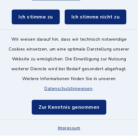
Schulzweckverband
Ich stimme zu
Ich stimme nicht zu
Wir weisen darauf hin, dass wir technisch notwendige
Kontakt ins Rathaus
Cookies einsetzen, um eine optimale Darstellung unserer
Website zu ermöglichen. Die Einwilligung zur Nutzung
Barrierefreiheit
weiterer Dienste wird bei Bedarf gesondert abgefragt.
Weitere Informationen finden Sie in unseren
Datenschutz
Datenschutzhinweisen
.
Impressum
Zur Kenntnis genommen
Hinweisgeberschutz
Impressum
Sitemap