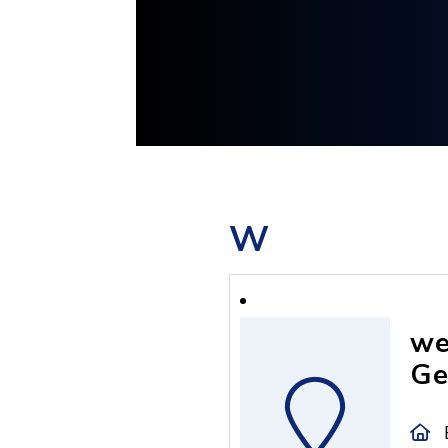
W
we
Ge