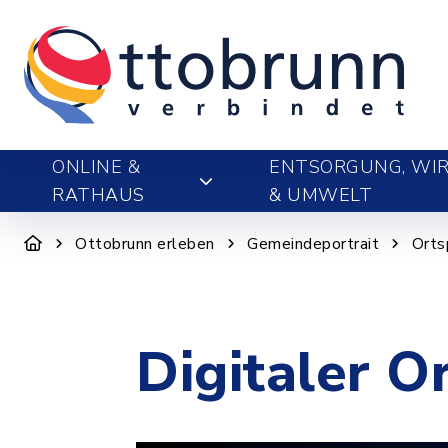
ONLINE &
ENTSORGUNG, WIR
RATHAUS
& UMWELT
Ottobrunn erleben
Gemeindeportrait
Orts
Digitaler O