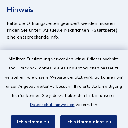
Hinweis
Falls die Öffnungszeiten geändert werden müssen,
finden Sie unter "Aktuelle Nachrichten" (Startseite)
eine entsprechende Info.
Quicklinks
Mit Ihrer Zustimmung verwenden wir auf dieser Website
sog. Tracking-Cookies, die es uns ermöglichen besser zu
BayernPortal
verstehen, wie unsere Website genutzt wird. So können wir
Landratsamt München
unser Angebot weiter verbessern. Ihre erteilte Einwilligung
hierfür können Sie jederzeit über den Link in unseren
Zweckverband München Südost
Datenschutzhinweisen
widerrufen.
Schulzweckverband
Ich stimme zu
Ich stimme nicht zu