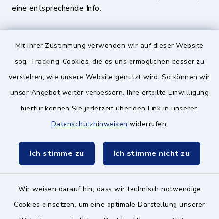
eine entsprechende Info.
Quicklinks
Mit Ihrer Zustimmung verwenden wir auf dieser Website
sog. Tracking-Cookies, die es uns ermöglichen besser zu
BayernPortal
verstehen, wie unsere Website genutzt wird. So können wir
Landratsamt München
unser Angebot weiter verbessern. Ihre erteilte Einwilligung
hierfür können Sie jederzeit über den Link in unseren
Zweckverband München Südost
Datenschutzhinweisen
widerrufen.
Schulzweckverband
Ich stimme zu
Ich stimme nicht zu
Wir weisen darauf hin, dass wir technisch notwendige
Kontakt ins Rathaus
Cookies einsetzen, um eine optimale Darstellung unserer