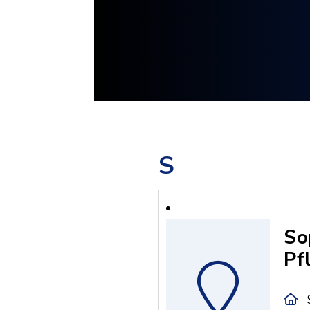
S
So
Pf