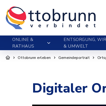
ONLINE &
ENTSORGUNG, WIR
RATHAUS
& UMWELT
Ottobrunn erleben
Gemeindeportrait
Orts
Digitaler O