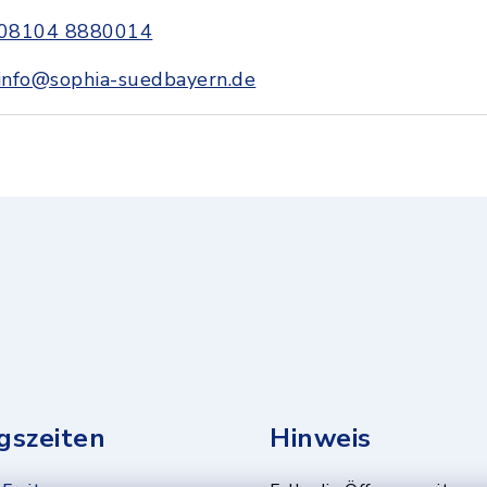
08104 8880014
info@sophia-suedbayern.de
gszeiten
Hinweis