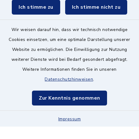
Ich stimme zu
Ich stimme nicht zu
Wir weisen darauf hin, dass wir technisch notwendige
Kontakt ins Rathaus
Cookies einsetzen, um eine optimale Darstellung unserer
Website zu ermöglichen. Die Einwilligung zur Nutzung
Barrierefreiheit
weiterer Dienste wird bei Bedarf gesondert abgefragt.
Weitere Informationen finden Sie in unseren
Datenschutz
Datenschutzhinweisen
.
Impressum
Zur Kenntnis genommen
Hinweisgeberschutz
Impressum
Sitemap
Cookie-Einstellungen