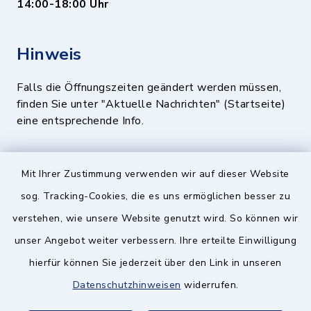
14:00-18:00 Uhr
Hinweis
Falls die Öffnungszeiten geändert werden müssen,
finden Sie unter "Aktuelle Nachrichten" (Startseite)
eine entsprechende Info.
Quicklinks
Mit Ihrer Zustimmung verwenden wir auf dieser Website
sog. Tracking-Cookies, die es uns ermöglichen besser zu
BayernPortal
verstehen, wie unsere Website genutzt wird. So können wir
Landratsamt München
unser Angebot weiter verbessern. Ihre erteilte Einwilligung
hierfür können Sie jederzeit über den Link in unseren
Zweckverband München Südost
Datenschutzhinweisen
widerrufen.
Schulzweckverband