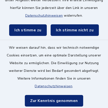
unser Angebot weiter verbessern. Ihre erteilte Einwilligung
Schulzweckverband
hierfür können Sie jederzeit über den Link in unseren
Datenschutzhinweisen
widerrufen.
Ich stimme zu
Ich stimme nicht zu
Kontakt ins Rathaus
Wir weisen darauf hin, dass wir technisch notwendige
Barrierefreiheit
Cookies einsetzen, um eine optimale Darstellung unserer
Datenschutz
Website zu ermöglichen. Die Einwilligung zur Nutzung
weiterer Dienste wird bei Bedarf gesondert abgefragt.
Impressum
Weitere Informationen finden Sie in unseren
Datenschutzhinweisen
.
Hinweisgeberschutz
Sitemap
Zur Kenntnis genommen