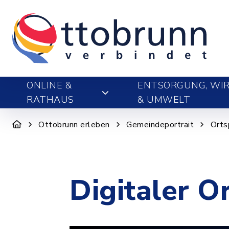
ONLINE &
ENTSORGUNG, WIR
RATHAUS
& UMWELT
Ottobrunn erleben
Gemeindeportrait
Orts
Digitaler O