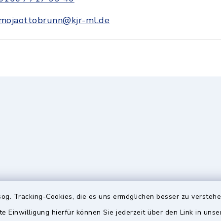
mojaottobrunn@kjr-ml.de
gszeiten
Hinweis
og. Tracking-Cookies, die es uns ermöglichen besser zu versteh
Freitag:
Falls die Öffnungszeiten 
te Einwilligung hierfür können Sie jederzeit über den Link in uns