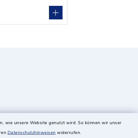
Quicklinks
en, wie unsere Website genutzt wird. So können wir unser
geändert
BayernPortal
eren
Datenschutzhinweisen
widerrufen.