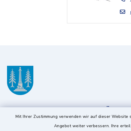
Gemeinde Ottobrunn
Öffnun
Mit Ihrer Zustimmung verwenden wir auf dieser Website s
Montag bis 
Rathausplatz 1
Angebot weiter verbessern. Ihre erteil