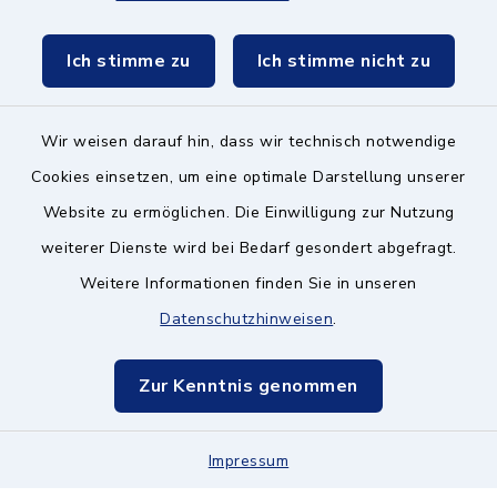
Schulzweckverband
Ich stimme zu
Ich stimme nicht zu
Wir weisen darauf hin, dass wir technisch notwendige
Kontakt ins Rathaus
Cookies einsetzen, um eine optimale Darstellung unserer
Website zu ermöglichen. Die Einwilligung zur Nutzung
Barrierefreiheit
weiterer Dienste wird bei Bedarf gesondert abgefragt.
Weitere Informationen finden Sie in unseren
Datenschutz
Datenschutzhinweisen
.
Impressum
Zur Kenntnis genommen
Hinweisgeberschutz
Impressum
Sitemap