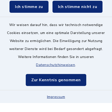
Ich stimme zu
Ich stimme nicht zu
Wir weisen darauf hin, dass wir technisch notwendige
Kontakt ins Rathaus
Cookies einsetzen, um eine optimale Darstellung unserer
Website zu ermöglichen. Die Einwilligung zur Nutzung
Barrierefreiheit
weiterer Dienste wird bei Bedarf gesondert abgefragt.
Weitere Informationen finden Sie in unseren
Datenschutz
Datenschutzhinweisen
.
Impressum
Zur Kenntnis genommen
Hinweisgeberschutz
Sitemap
Impressum
Cookie-Einstellungen