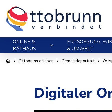
ONLINE &
ENTSORGUNG, WIR
RATHAUS
& UMWELT
Ottobrunn erleben
Gemeindeportrait
Orts
Digitaler O