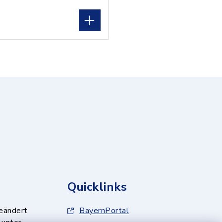
Quicklinks
geändert
BayernPortal