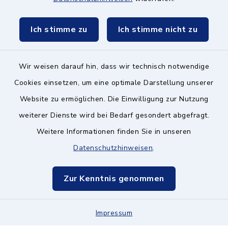
Schulzweckverband
Ich stimme zu
Ich stimme nicht zu
Wir weisen darauf hin, dass wir technisch notwendige
Kontakt ins Rathaus
Cookies einsetzen, um eine optimale Darstellung unserer
Website zu ermöglichen. Die Einwilligung zur Nutzung
Barrierefreiheit
weiterer Dienste wird bei Bedarf gesondert abgefragt.
Weitere Informationen finden Sie in unseren
Datenschutz
Datenschutzhinweisen
.
Impressum
Zur Kenntnis genommen
Hinweisgeberschutz
Sitemap
Impressum