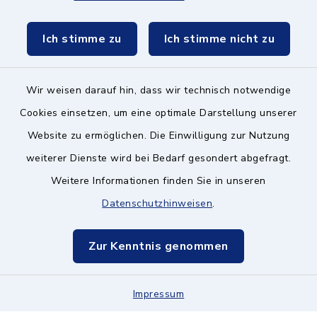
Schulzweckverband
Ich stimme zu
Ich stimme nicht zu
Wir weisen darauf hin, dass wir technisch notwendige
Kontakt ins Rathaus
Cookies einsetzen, um eine optimale Darstellung unserer
Website zu ermöglichen. Die Einwilligung zur Nutzung
Barrierefreiheit
weiterer Dienste wird bei Bedarf gesondert abgefragt.
Weitere Informationen finden Sie in unseren
Datenschutz
Datenschutzhinweisen
.
Impressum
Zur Kenntnis genommen
Hinweisgeberschutz
Impressum
Sitemap