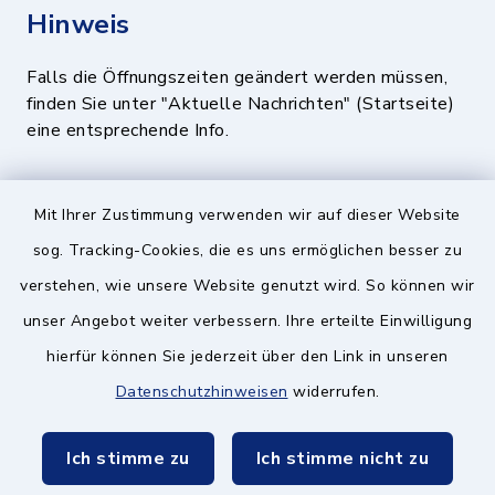
Hinweis
Falls die Öffnungszeiten geändert werden müssen,
finden Sie unter "Aktuelle Nachrichten" (Startseite)
eine entsprechende Info.
Quicklinks
Mit Ihrer Zustimmung verwenden wir auf dieser Website
sog. Tracking-Cookies, die es uns ermöglichen besser zu
BayernPortal
verstehen, wie unsere Website genutzt wird. So können wir
Landratsamt München
unser Angebot weiter verbessern. Ihre erteilte Einwilligung
hierfür können Sie jederzeit über den Link in unseren
Zweckverband München Südost
Datenschutzhinweisen
widerrufen.
Schulzweckverband
Ich stimme zu
Ich stimme nicht zu