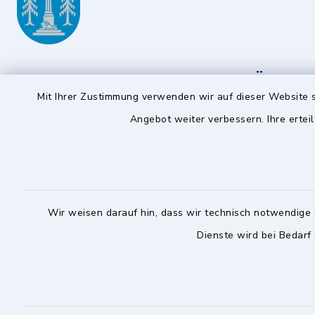
Gemeinde Ottobrunn
Öffnun
Mit Ihrer Zustimmung verwenden wir auf dieser Website s
Montag bis 
Rathausplatz 1
Angebot weiter verbessern. Ihre erteil
85521 Ottobrunn
08:00-12:
089 60808-0
Donnerstag 
089 60808-103
14:00-18:
rathaus@ottobrunn.de
Wir weisen darauf hin, dass wir technisch notwendige 
Dienste wird bei Bedarf
facebook
youtube
instagram