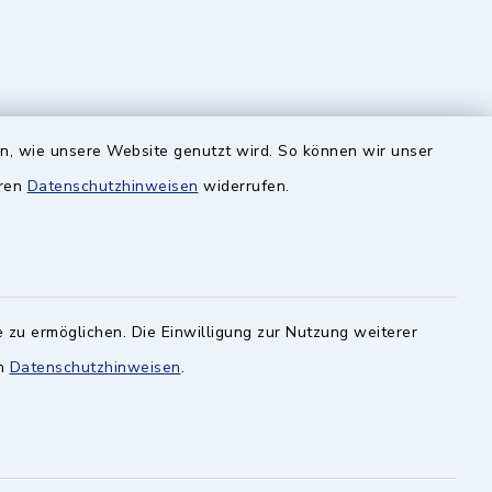
Quicklinks
en, wie unsere Website genutzt wird. So können wir unser
geändert
BayernPortal
eren
Datenschutzhinweisen
widerrufen.
 unter
Landratsamt München
artseite)
Zweckverband München Südost
Schulzweckverband
 zu ermöglichen. Die Einwilligung zur Nutzung weiterer
en
Datenschutzhinweisen
.