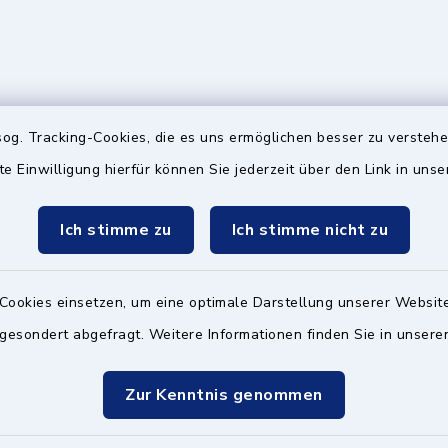
gszeiten
Hinweis
og. Tracking-Cookies, die es uns ermöglichen besser zu versteh
Freitag:
Falls die Öffnungszeiten 
te Einwilligung hierfür können Sie jederzeit über den Link in uns
werden müssen, finden Sie
00 Uhr
"Aktuelle Nachrichten" (St
Ich stimme zu
Ich stimme nicht zu
eine entsprechende Info.
zusätzlich:
00 Uhr
Cookies einsetzen, um eine optimale Darstellung unserer Website
 gesondert abgefragt. Weitere Informationen finden Sie in unser
Zur Kenntnis genommen