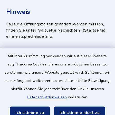
Hinweis
Falls die Öffnungszeiten geändert werden müssen,
finden Sie unter "Aktuelle Nachrichten" (Startseite)
eine entsprechende Info.
Quicklinks
Mit Ihrer Zustimmung verwenden wir auf dieser Website
sog. Tracking-Cookies, die es uns ermöglichen besser zu
BayernPortal
verstehen, wie unsere Website genutzt wird. So können wir
Landratsamt München
unser Angebot weiter verbessern. Ihre erteilte Einwilligung
hierfür können Sie jederzeit über den Link in unseren
Zweckverband München Südost
Datenschutzhinweisen
widerrufen.
Schulzweckverband
Ich stimme zu
Ich stimme nicht zu