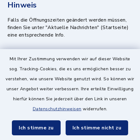
Hinweis
Falls die Öffnungszeiten geändert werden müssen,
finden Sie unter "Aktuelle Nachrichten" (Startseite)
eine entsprechende Info.
Quicklinks
Mit Ihrer Zustimmung verwenden wir auf dieser Website
sog. Tracking-Cookies, die es uns ermöglichen besser zu
BayernPortal
verstehen, wie unsere Website genutzt wird. So können wir
Landratsamt München
unser Angebot weiter verbessern. Ihre erteilte Einwilligung
hierfür können Sie jederzeit über den Link in unseren
Zweckverband München Südost
Datenschutzhinweisen
widerrufen.
Schulzweckverband
Ich stimme zu
Ich stimme nicht zu