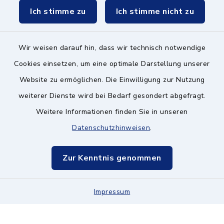
Ich stimme zu
Ich stimme nicht zu
Wir weisen darauf hin, dass wir technisch notwendige
Kontakt ins Rathaus
Cookies einsetzen, um eine optimale Darstellung unserer
Website zu ermöglichen. Die Einwilligung zur Nutzung
Barrierefreiheit
weiterer Dienste wird bei Bedarf gesondert abgefragt.
Weitere Informationen finden Sie in unseren
Datenschutz
Datenschutzhinweisen
.
Impressum
Zur Kenntnis genommen
Hinweisgeberschutz
Impressum
Sitemap
Cookie-Einstellungen