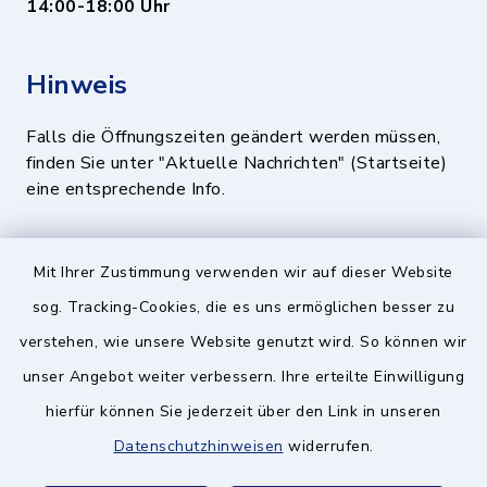
14:00-18:00 Uhr
Hinweis
Falls die Öffnungszeiten geändert werden müssen,
finden Sie unter "Aktuelle Nachrichten" (Startseite)
eine entsprechende Info.
Quicklinks
Mit Ihrer Zustimmung verwenden wir auf dieser Website
sog. Tracking-Cookies, die es uns ermöglichen besser zu
BayernPortal
verstehen, wie unsere Website genutzt wird. So können wir
Landratsamt München
unser Angebot weiter verbessern. Ihre erteilte Einwilligung
hierfür können Sie jederzeit über den Link in unseren
Zweckverband München Südost
Datenschutzhinweisen
widerrufen.
Schulzweckverband