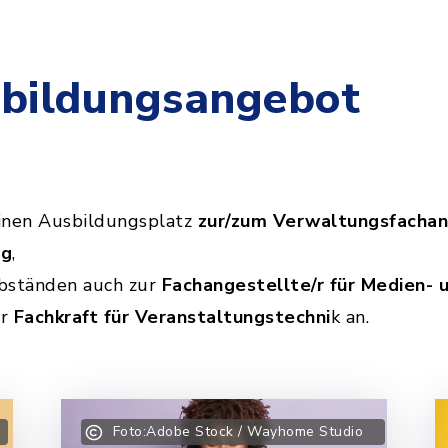
bildungsangebot
einen Ausbildungsplatz
zur/zum Verwaltungsfachan
ng
,
bständen auch zur
Fachangestellte/r für Medien- 
ur
Fachkraft für Veranstaltungstechni
k an.
Foto:Adobe Stock / Wayhome Studio