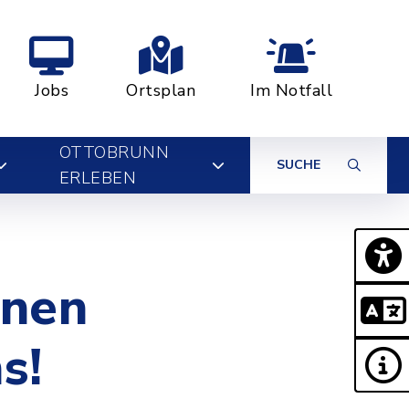
Jobs
Ortsplan
Im Notfall
OTTOBRUNN
SUCHE
ERLEBEN
inen
s!