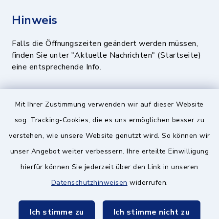
Hinweis
Falls die Öffnungszeiten geändert werden müssen,
finden Sie unter "Aktuelle Nachrichten" (Startseite)
eine entsprechende Info.
Quicklinks
Mit Ihrer Zustimmung verwenden wir auf dieser Website
sog. Tracking-Cookies, die es uns ermöglichen besser zu
BayernPortal
verstehen, wie unsere Website genutzt wird. So können wir
Landratsamt München
unser Angebot weiter verbessern. Ihre erteilte Einwilligung
hierfür können Sie jederzeit über den Link in unseren
Zweckverband München Südost
Datenschutzhinweisen
widerrufen.
Schulzweckverband
Ich stimme zu
Ich stimme nicht zu