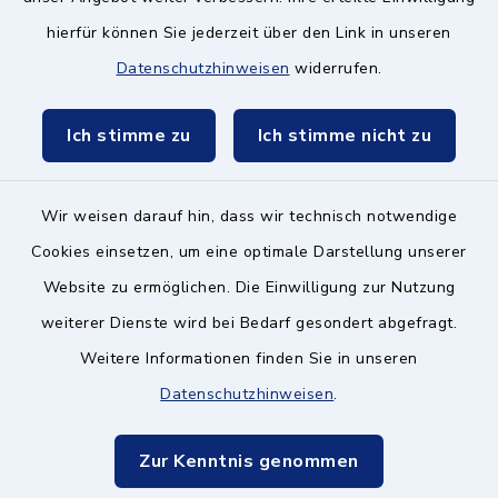
hierfür können Sie jederzeit über den Link in unseren
Zweckverband München Südost
Datenschutzhinweisen
widerrufen.
Schulzweckverband
Ich stimme zu
Ich stimme nicht zu
Wir weisen darauf hin, dass wir technisch notwendige
Kontakt ins Rathaus
Cookies einsetzen, um eine optimale Darstellung unserer
Website zu ermöglichen. Die Einwilligung zur Nutzung
Barrierefreiheit
weiterer Dienste wird bei Bedarf gesondert abgefragt.
Weitere Informationen finden Sie in unseren
Datenschutz
Datenschutzhinweisen
.
Impressum
Zur Kenntnis genommen
Hinweisgeberschutz