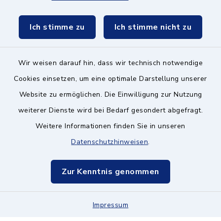
Schulzweckverband
Ich stimme zu
Ich stimme nicht zu
Wir weisen darauf hin, dass wir technisch notwendige
Kontakt ins Rathaus
Cookies einsetzen, um eine optimale Darstellung unserer
Website zu ermöglichen. Die Einwilligung zur Nutzung
Barrierefreiheit
weiterer Dienste wird bei Bedarf gesondert abgefragt.
Weitere Informationen finden Sie in unseren
Datenschutz
Datenschutzhinweisen
.
Impressum
Zur Kenntnis genommen
Hinweisgeberschutz
Impressum
Sitemap