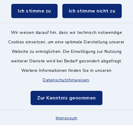
Ich stimme zu
Ich stimme nicht zu
Kontakt ins Rathaus
Wir weisen darauf hin, dass wir technisch notwendige
Barrierefreiheit
Cookies einsetzen, um eine optimale Darstellung unserer
Datenschutz
Website zu ermöglichen. Die Einwilligung zur Nutzung
weiterer Dienste wird bei Bedarf gesondert abgefragt.
Impressum
Weitere Informationen finden Sie in unseren
Hinweisgeberschutz
Datenschutzhinweisen
.
Sitemap
Zur Kenntnis genommen
Cookie-Einstellungen
Impressum