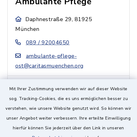
Ambulante Pflege
Daphnestraße 29, 81925
München
089 / 92004650
ambulante-pflege-
ost@caritasmuenchen.org
Mit Ihrer Zustimmung verwenden wir auf dieser Website
Caritas Zentrum
sog. Tracking-Cookies, die es uns ermöglichen besser zu
Ramersdorf-Perlach-
verstehen, wie unsere Website genutzt wird. So können wir
Ottobrunn
unser Angebot weiter verbessern. Ihre erteilte Einwilligung
hierfür können Sie jederzeit über den Link in unseren
Putzbrunner Straße 11 a,