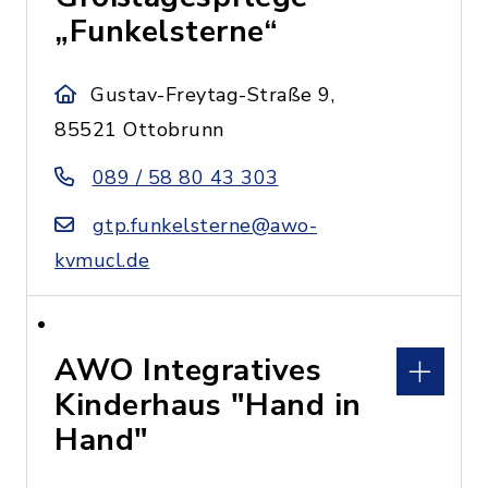
„Funkelsterne“
Gustav-Freytag-Straße 9,
85521 Ottobrunn
089 / 58 80 43 303
gtp.funkelsterne@awo-
kvmucl.de
AWO Integratives
Kinderhaus "Hand in
Hand"