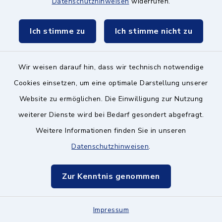
Datenschutzhinweisen
widerrufen.
85521 Ottobrunn
Ich stimme zu
Ich stimme nicht zu
089 608520–10
fwz-
Wir weisen darauf hin, dass wir technisch notwendige
ottobrunn@caritasmuenchen.de
Cookies einsetzen, um eine optimale Darstellung unserer
Website zu ermöglichen. Die Einwilligung zur Nutzung
weiterer Dienste wird bei Bedarf gesondert abgefragt.
Caritas-Zentrum
Weitere Informationen finden Sie in unseren
München Ost / Land
Datenschutzhinweisen
.
–
Migrationsberatung
Zur Kenntnis genommen
Lüdersstraße 10, 81737
Impressum
München