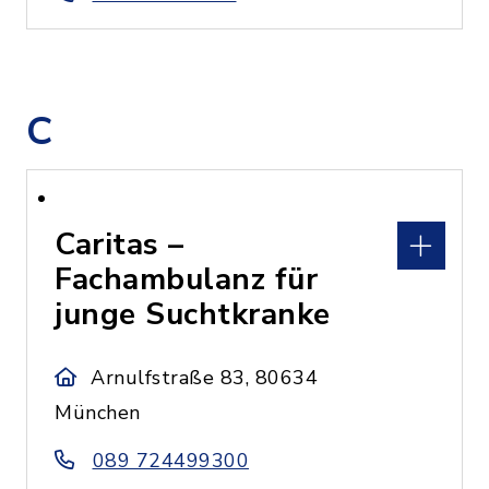
C
Caritas –
Fachambulanz für
junge Suchtkranke
Arnulfstraße 83, 80634
München
089 724499300