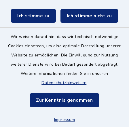
Schulzweckverband
Ich stimme zu
Ich stimme nicht zu
Wir weisen darauf hin, dass wir technisch notwendige
Kontakt ins Rathaus
Cookies einsetzen, um eine optimale Darstellung unserer
Website zu ermöglichen. Die Einwilligung zur Nutzung
Barrierefreiheit
weiterer Dienste wird bei Bedarf gesondert abgefragt.
Weitere Informationen finden Sie in unseren
Datenschutz
Datenschutzhinweisen
.
Impressum
Zur Kenntnis genommen
Hinweisgeberschutz
Impressum
Sitemap