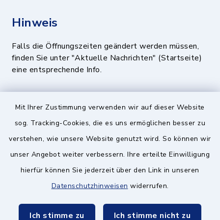
Hinweis
Falls die Öffnungszeiten geändert werden müssen,
finden Sie unter "Aktuelle Nachrichten" (Startseite)
eine entsprechende Info.
Quicklinks
Mit Ihrer Zustimmung verwenden wir auf dieser Website
sog. Tracking-Cookies, die es uns ermöglichen besser zu
BayernPortal
verstehen, wie unsere Website genutzt wird. So können wir
Landratsamt München
unser Angebot weiter verbessern. Ihre erteilte Einwilligung
hierfür können Sie jederzeit über den Link in unseren
Zweckverband München Südost
Datenschutzhinweisen
widerrufen.
Schulzweckverband
Ich stimme zu
Ich stimme nicht zu