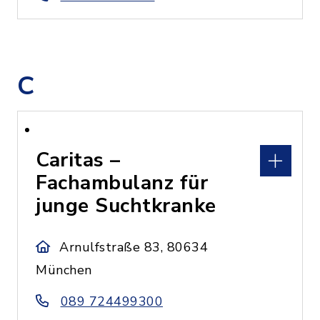
C
Caritas –
Fachambulanz für
junge Suchtkranke
Arnulfstraße 83, 80634
München
089 724499300