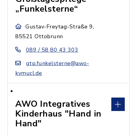
„Funkelsterne“
Gustav-Freytag-Straße 9,
85521 Ottobrunn
089 / 58 80 43 303
gtp.funkelsterne@awo-
kvmucl.de
AWO Integratives
Kinderhaus "Hand in
Hand"