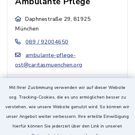
Ambulante Pflege
Daphnestraße 29, 81925
München
089 / 92004650
ambulante-pflege-
ost@caritasmuenchen.org
Mit Ihrer Zustimmung verwenden wir auf dieser Website
Caritas Zentrum
sog. Tracking-Cookies, die es uns ermöglichen besser zu
Ramersdorf-Perlach-
verstehen, wie unsere Website genutzt wird. So können wir
Ottobrunn
unser Angebot weiter verbessern. Ihre erteilte Einwilligung
hierfür können Sie jederzeit über den Link in unseren
Putzbrunner Straße 11 a,