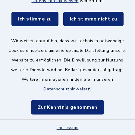
Datenschutzhinweisen
widerrufen.
85521 Ottobrunn
Ich stimme zu
Ich stimme nicht zu
089 608520–10
fwz-
Wir weisen darauf hin, dass wir technisch notwendige
ottobrunn@caritasmuenchen.de
Cookies einsetzen, um eine optimale Darstellung unserer
Website zu ermöglichen. Die Einwilligung zur Nutzung
weiterer Dienste wird bei Bedarf gesondert abgefragt.
Caritas-Zentrum
Weitere Informationen finden Sie in unseren
München Ost / Land
Datenschutzhinweisen
.
–
Migrationsberatung
Zur Kenntnis genommen
Lüdersstraße 10, 81737
Impressum
München