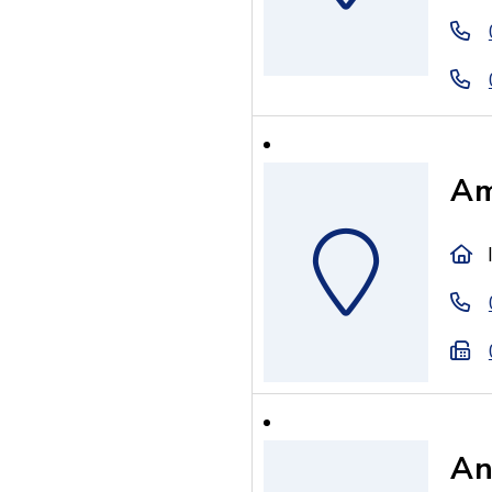
Am
An