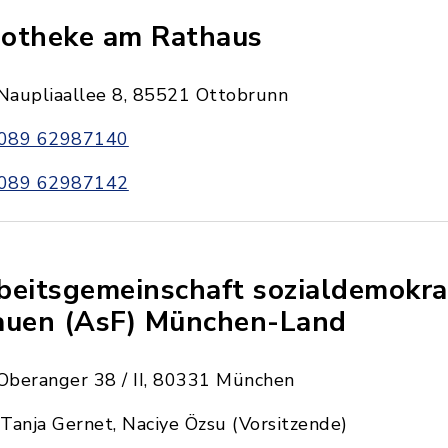
otheke am Rathaus
Naupliaallee 8, 85521 Ottobrunn
089 62987140
089 62987142
beitsgemeinschaft sozialdemokra
auen (AsF) München-Land
Oberanger 38 / II, 80331 München
Tanja Gernet, Naciye Özsu (Vorsitzende)