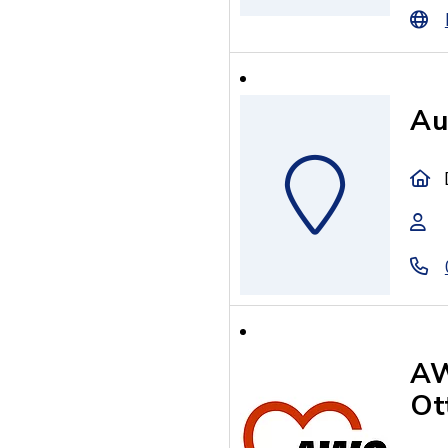
Au
AW
Ot