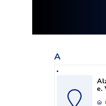
A
Al
e. 