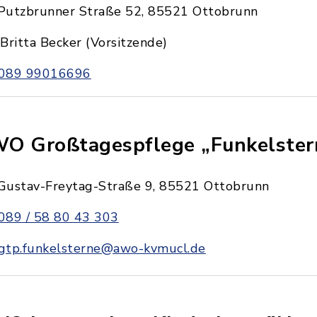
Putzbrunner Straße 52, 85521 Ottobrunn
Britta Becker (Vorsitzende)
089 99016696
O Großtagespflege „Funkelster
Gustav-Freytag-Straße 9, 85521 Ottobrunn
089 / 58 80 43 303
gtp.funkelsterne@awo-kvmucl.de