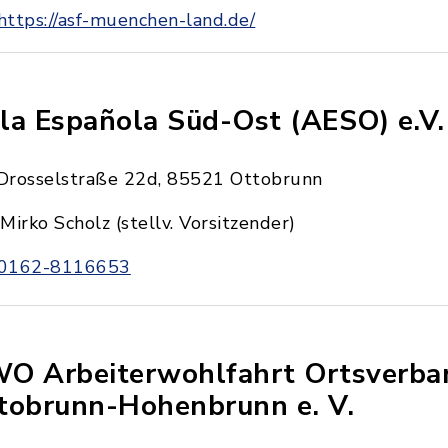
https://asf-muenchen-land.de/
la Española Süd-Ost (AESO) e.V.
Drosselstraße 22d, 85521 Ottobrunn
Mirko Scholz (stellv. Vorsitzender)
0162-8116653
O Arbeiterwohlfahrt Ortsverba
tobrunn-Hohenbrunn e. V.