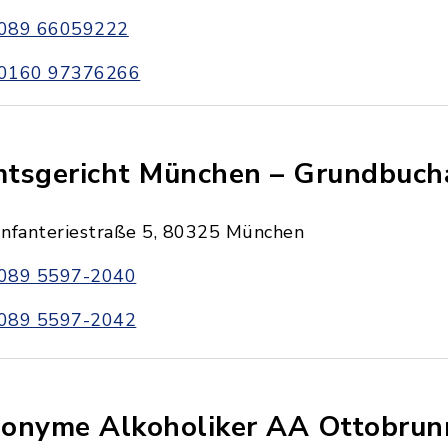
089 66059222
0160 97376266
tsgericht München – Grundbuc
Infanteriestraße 5, 80325 München
089 5597-2040
089 5597-2042
onyme Alkoholiker AA Ottobrun