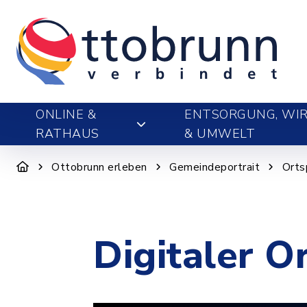
ONLINE &
ENTSORGUNG, WIR
RATHAUS
& UMWELT
Ottobrunn erleben
Gemeindeportrait
Orts
Digitaler O