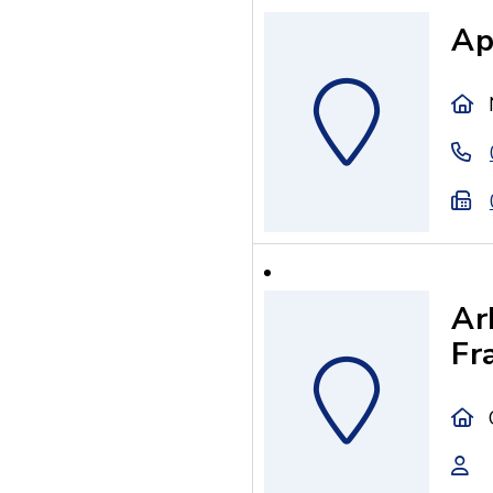
Ap
Ar
Fr