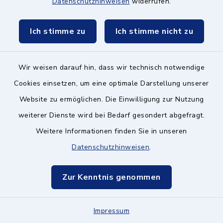
Datenschutzhinweisen
widerrufen.
85521 Ottobrunn
Ich stimme zu
Ich stimme nicht zu
089 608520–10
fwz-
Wir weisen darauf hin, dass wir technisch notwendige
ottobrunn@caritasmuenchen.de
Cookies einsetzen, um eine optimale Darstellung unserer
Website zu ermöglichen. Die Einwilligung zur Nutzung
weiterer Dienste wird bei Bedarf gesondert abgefragt.
Caritas-Zentrum
Weitere Informationen finden Sie in unseren
München Ost / Land
Datenschutzhinweisen
.
–
Migrationsberatung
Zur Kenntnis genommen
Lüdersstraße 10, 81737
Impressum
München