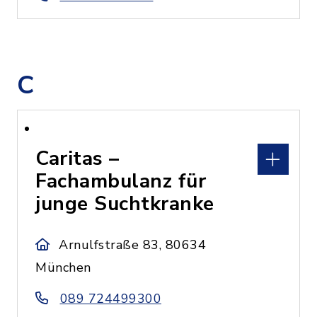
C
Caritas –
Fachambulanz für
junge Suchtkranke
Arnulfstraße 83, 80634
München
089 724499300