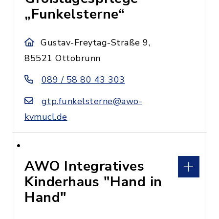
„Funkelsterne“
Gustav-Freytag-Straße 9,
85521 Ottobrunn
089 / 58 80 43 303
gtp.funkelsterne@awo-
kvmucl.de
AWO Integratives
Kinderhaus "Hand in
Hand"