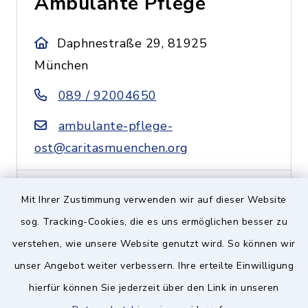
Ambulante Pflege
Daphnestraße 29, 81925
München
089 / 92004650
ambulante-pflege-
ost@caritasmuenchen.org
Mit Ihrer Zustimmung verwenden wir auf dieser Website
Caritas Zentrum
sog. Tracking-Cookies, die es uns ermöglichen besser zu
Ramersdorf-Perlach-
verstehen, wie unsere Website genutzt wird. So können wir
Ottobrunn
unser Angebot weiter verbessern. Ihre erteilte Einwilligung
hierfür können Sie jederzeit über den Link in unseren
Putzbrunner Straße 11 a,