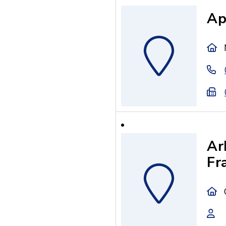
Ap
Ar
Fr