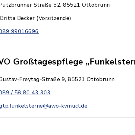
Putzbrunner Straße 52, 85521 Ottobrunn
Britta Becker (Vorsitzende)
089 99016696
O Großtagespflege „Funkelster
Gustav-Freytag-Straße 9, 85521 Ottobrunn
089 / 58 80 43 303
gtp.funkelsterne@awo-kvmucl.de