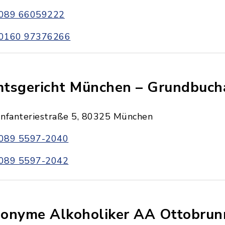
089 66059222
0160 97376266
tsgericht München – Grundbuc
Infanteriestraße 5, 80325 München
089 5597-2040
089 5597-2042
onyme Alkoholiker AA Ottobrun