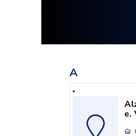
A
Al
e. 