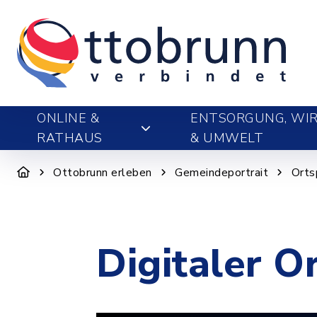
ONLINE &
ENTSORGUNG, WIR
RATHAUS
& UMWELT
Ottobrunn erleben
Gemeindeportrait
Orts
Digitaler O