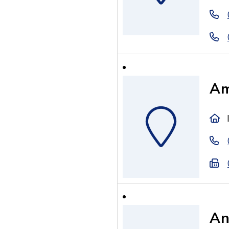
Am
An