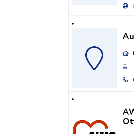
Au
AW
Ot