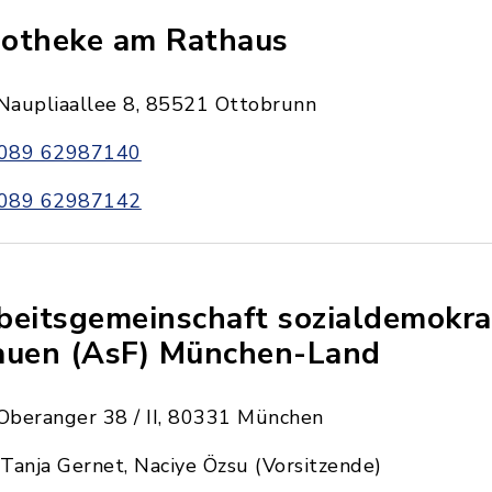
otheke am Rathaus
Naupliaallee 8, 85521 Ottobrunn
089 62987140
089 62987142
beitsgemeinschaft sozialdemokra
auen (AsF) München-Land
Oberanger 38 / II, 80331 München
Tanja Gernet, Naciye Özsu (Vorsitzende)