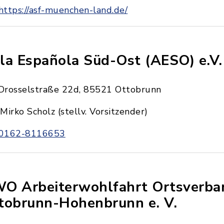
https://asf-muenchen-land.de/
la Española Süd-Ost (AESO) e.V.
Drosselstraße 22d, 85521 Ottobrunn
Mirko Scholz (stellv. Vorsitzender)
0162-8116653
O Arbeiterwohlfahrt Ortsverba
tobrunn-Hohenbrunn e. V.