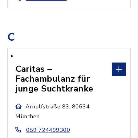
C
Caritas –
Fachambulanz für
junge Suchtkranke
Arnulfstraße 83, 80634
München
089 724499300