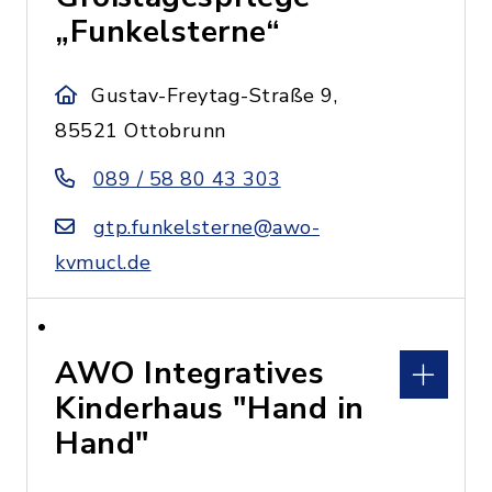
„Funkelsterne“
Gustav-Freytag-Straße 9,
85521 Ottobrunn
089 / 58 80 43 303
gtp.funkelsterne@awo-
kvmucl.de
AWO Integratives
Kinderhaus "Hand in
Hand"