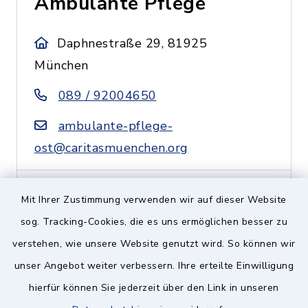
Ambulante Pflege
Daphnestraße 29, 81925
München
089 / 92004650
ambulante-pflege-
ost@caritasmuenchen.org
Mit Ihrer Zustimmung verwenden wir auf dieser Website
Caritas Zentrum
sog. Tracking-Cookies, die es uns ermöglichen besser zu
Ramersdorf-Perlach-
verstehen, wie unsere Website genutzt wird. So können wir
Ottobrunn
unser Angebot weiter verbessern. Ihre erteilte Einwilligung
hierfür können Sie jederzeit über den Link in unseren
Putzbrunner Straße 11 a,