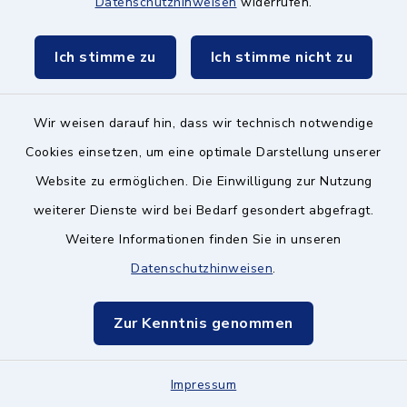
Datenschutzhinweisen
widerrufen.
85521 Ottobrunn
Ich stimme zu
Ich stimme nicht zu
089 608520–10
fwz-
Wir weisen darauf hin, dass wir technisch notwendige
ottobrunn@caritasmuenchen.de
Cookies einsetzen, um eine optimale Darstellung unserer
Website zu ermöglichen. Die Einwilligung zur Nutzung
weiterer Dienste wird bei Bedarf gesondert abgefragt.
Caritas-Zentrum
Weitere Informationen finden Sie in unseren
München Ost / Land
Datenschutzhinweisen
.
–
Migrationsberatung
Zur Kenntnis genommen
Lüdersstraße 10, 81737
Impressum
München