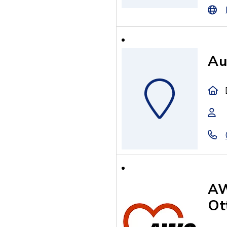
Au
AW
Ot