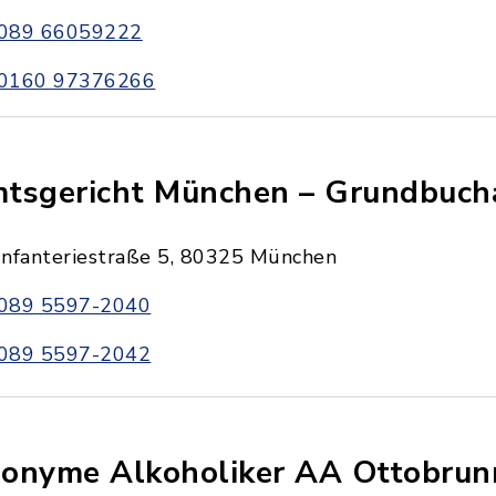
089 66059222
0160 97376266
tsgericht München – Grundbuc
Infanteriestraße 5, 80325 München
089 5597-2040
089 5597-2042
onyme Alkoholiker AA Ottobrun