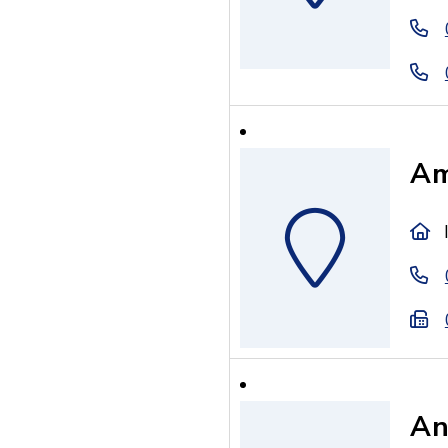
Am
An