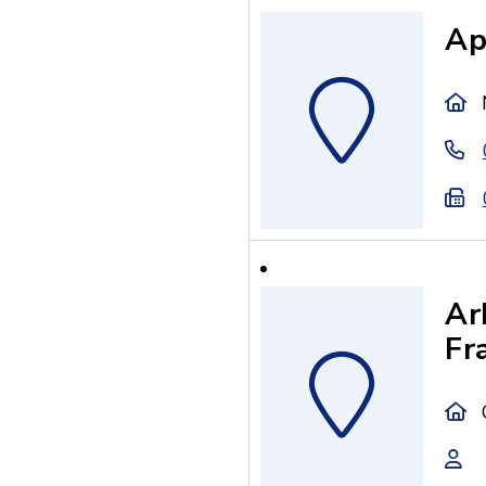
Ap
Ar
Fr