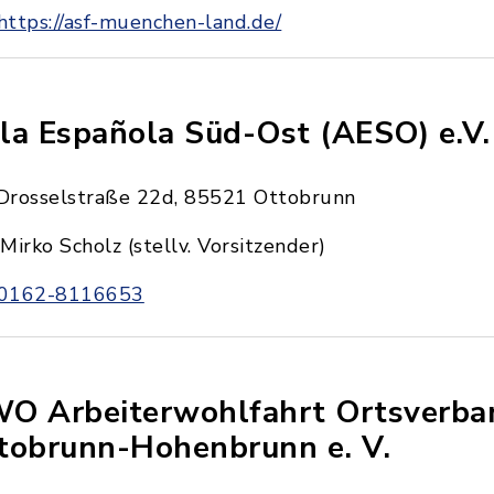
https://asf-muenchen-land.de/
la Española Süd-Ost (AESO) e.V.
Drosselstraße 22d, 85521 Ottobrunn
Mirko Scholz (stellv. Vorsitzender)
0162-8116653
O Arbeiterwohlfahrt Ortsverba
tobrunn-Hohenbrunn e. V.