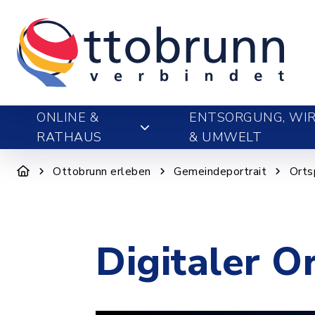
ONLINE &
ENTSORGUNG, WIR
RATHAUS
& UMWELT
Ottobrunn erleben
Gemeindeportrait
Orts
Digitaler O