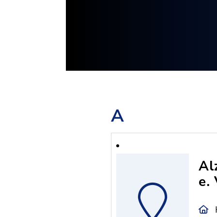
A
Al
e. 