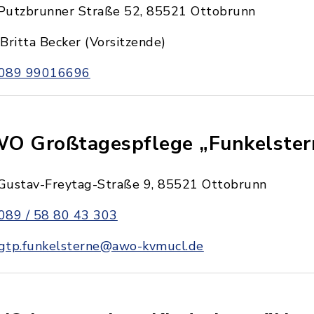
Putzbrunner Straße 52, 85521 Ottobrunn
Britta Becker (Vorsitzende)
089 99016696
O Großtagespflege „Funkelster
Gustav-Freytag-Straße 9, 85521 Ottobrunn
089 / 58 80 43 303
gtp.funkelsterne@awo-kvmucl.de