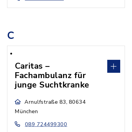
C
Caritas –
Fachambulanz für
junge Suchtkranke
Arnulfstraße 83, 80634
München
089 724499300