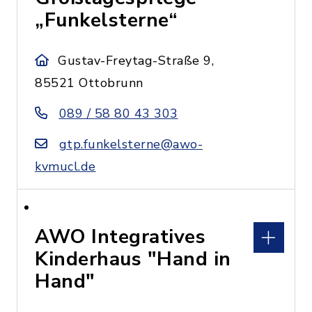
„Funkelsterne“
Gustav-Freytag-Straße 9,
85521 Ottobrunn
089 / 58 80 43 303
gtp.funkelsterne@awo-
kvmucl.de
AWO Integratives
Kinderhaus "Hand in
Hand"