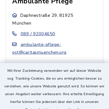
Ambulante Pflege
Daphnestraße 29, 81925
München
089 / 92004650
ambulante-pflege-
ost@caritasmuenchen.org
Mit Ihrer Zustimmung verwenden wir auf dieser Website
Caritas Zentrum
sog. Tracking-Cookies, die es uns ermöglichen besser zu
Ramersdorf-Perlach-
verstehen, wie unsere Website genutzt wird. So können wir
Ottobrunn
unser Angebot weiter verbessern. Ihre erteilte Einwilligung
hierfür können Sie jederzeit über den Link in unseren
Putzbrunner Straße 11 a,