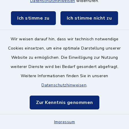
Datenschutzhinweisen
widerrufen.
85521 Ottobrunn
Ich stimme zu
Ich stimme nicht zu
089 608520–10
fwz-
Wir weisen darauf hin, dass wir technisch notwendige
ottobrunn@caritasmuenchen.de
Cookies einsetzen, um eine optimale Darstellung unserer
Website zu ermöglichen. Die Einwilligung zur Nutzung
weiterer Dienste wird bei Bedarf gesondert abgefragt.
Caritas-Zentrum
Weitere Informationen finden Sie in unseren
München Ost / Land
Datenschutzhinweisen
.
–
Migrationsberatung
Zur Kenntnis genommen
Lüdersstraße 10, 81737
Impressum
München