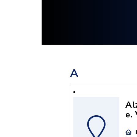
A
Al
e. 