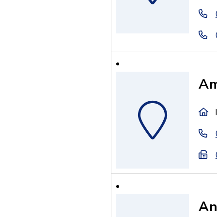
Am
An