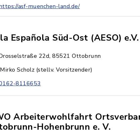
https://asf-muenchen-land.de/
la Española Süd-Ost (AESO) e.V.
Drosselstraße 22d, 85521 Ottobrunn
Mirko Scholz (stellv. Vorsitzender)
0162-8116653
O Arbeiterwohlfahrt Ortsverba
tobrunn-Hohenbrunn e. V.