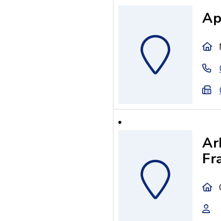
Ap
Ar
Fr