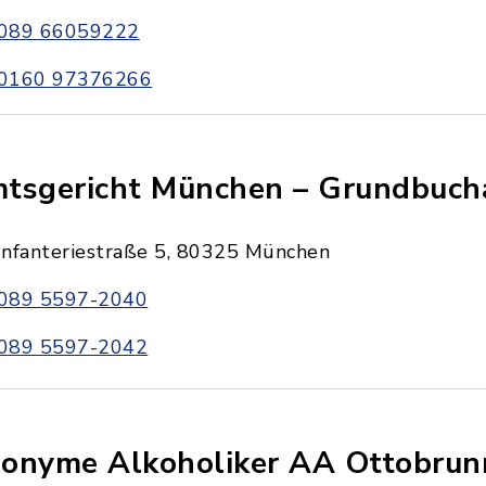
089 66059222
0160 97376266
tsgericht München – Grundbuc
Infanteriestraße 5, 80325 München
089 5597-2040
089 5597-2042
onyme Alkoholiker AA Ottobrun