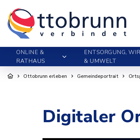
ONLINE &
ENTSORGUNG, WIR
RATHAUS
& UMWELT
Ottobrunn erleben
Gemeindeportrait
Orts
Digitaler O