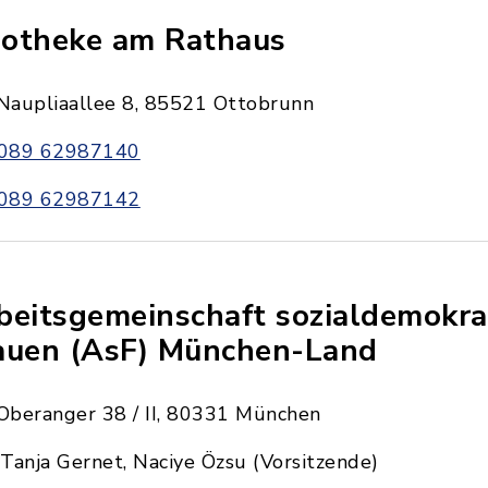
otheke am Rathaus
Naupliaallee 8, 85521 Ottobrunn
089 62987140
089 62987142
beitsgemeinschaft sozialdemokra
auen (AsF) München-Land
Oberanger 38 / II, 80331 München
Tanja Gernet, Naciye Özsu (Vorsitzende)