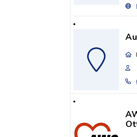
Au
AW
Ot