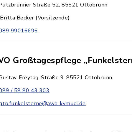
Putzbrunner Straße 52, 85521 Ottobrunn
Britta Becker (Vorsitzende)
089 99016696
O Großtagespflege „Funkelster
Gustav-Freytag-Straße 9, 85521 Ottobrunn
089 / 58 80 43 303
gtp.funkelsterne@awo-kvmucl.de