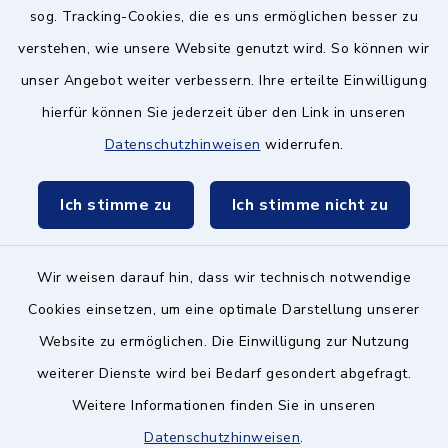
Schulzweckverband
sog. Tracking-Cookies, die es uns ermöglichen besser zu
verstehen, wie unsere Website genutzt wird. So können wir
unser Angebot weiter verbessern. Ihre erteilte Einwilligung
hierfür können Sie jederzeit über den Link in unseren
Datenschutzhinweisen
widerrufen.
Kontakt ins Rathaus
Ich stimme zu
Ich stimme nicht zu
Barrierefreiheit
Datenschutz
Wir weisen darauf hin, dass wir technisch notwendige
Cookies einsetzen, um eine optimale Darstellung unserer
Impressum
Website zu ermöglichen. Die Einwilligung zur Nutzung
Hinweisgeberschutz
weiterer Dienste wird bei Bedarf gesondert abgefragt.
Weitere Informationen finden Sie in unseren
Sitemap
Datenschutzhinweisen
.