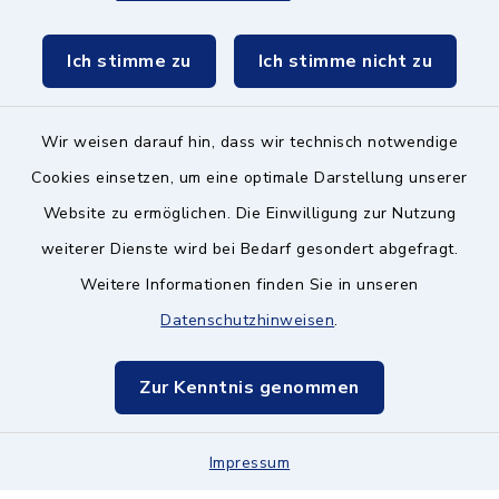
Schulzweckverband
Ich stimme zu
Ich stimme nicht zu
Wir weisen darauf hin, dass wir technisch notwendige
Kontakt ins Rathaus
Cookies einsetzen, um eine optimale Darstellung unserer
Website zu ermöglichen. Die Einwilligung zur Nutzung
Barrierefreiheit
weiterer Dienste wird bei Bedarf gesondert abgefragt.
Weitere Informationen finden Sie in unseren
Datenschutz
Datenschutzhinweisen
.
Impressum
Zur Kenntnis genommen
Hinweisgeberschutz
Impressum
Sitemap